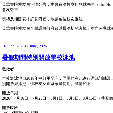
英華書院校友會沉痛公告：本會資深校友何兆球先生（Tim Ho
會友敬重。
喪禮及相關安排詳見附圖，敬請各位校友垂注。
英華書院校友會全體謹向何府致以最深切的哀悼，並向何兆球
Posted
16 June, 2026
17 June, 2026
on
暑假期間特別開放學校泳池
敬啟者：
本校游泳池自2018年中啟用至今，同學們在此進行游泳訓練
別開放游泳池，供校友及直系家屬使用。詳情如下：
開放日期
2026年7月18日、7月25日、8月1日、8月8日、8月15日（共五
開放時段
上午10時至中午12時