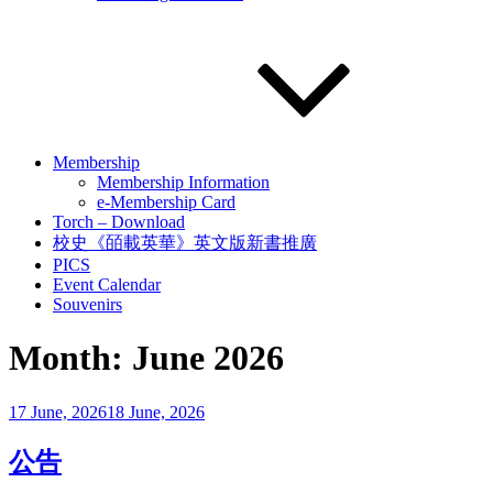
Membership
Membership Information
e-Membership Card
Torch – Download
校史《皕載英華》英文版新書推廣
PICS
Event Calendar
Souvenirs
Month:
June 2026
Posted
17 June, 2026
18 June, 2026
on
公告