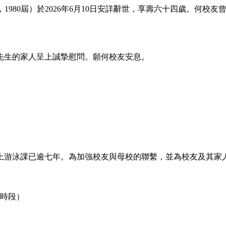
，1980屆）於2026年6月10日安詳辭世，享壽六十四歲。何
先生的家人呈上誠摯慰問。願何校友安息。
及上游泳課已逾七年。為加強校友與母校的聯繫，並為校友及其
個時段）