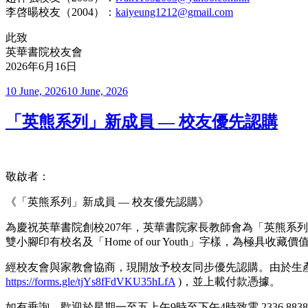
李啓暘校友（2004）：
kaiyeung1212@gmail.com
此致
英華書院校友會
2026年6月16日
Posted
10 June, 2026
10 June, 2026
on
「英熊系列」新成員 — 校友優先認購
敬啟者：
《「英熊系列」新成員 — 校友優先認購》
為慶祝英華書院創校207年，英華書院家長教師會為「英熊系列」再增添
雙小腳印有校名及「Home of our Youth」字樣，為極具收
經校友會與家教會協商，現開放予校友同步優先認購。由於生產需時
https://forms.gle/tjYs8fFdVKU35hLfA
)，並上載付款憑據。
如有垂詢，歡迎於星期一至五上午9時至下午4時致電 2336 88