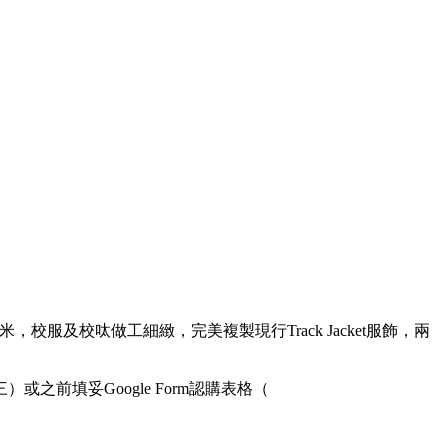
，校服及校呔做工細緻，完美複製現行Track Jacket服飾，兩
前填妥Google Form認購表格（