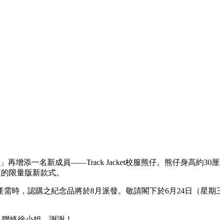
一名新成員——Track Jacket校服熊仔。熊仔身高約30厘米
藏價值的限量版新款式。
，認購之紀念品將於8月派發。敬請閣下於6月24日（星期三）或之
38 聯絡徐小姐，謝謝！