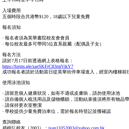
入場費用
五個時段合共港幣$120，18歲以下兒童免費
報名須知
· 報名者須為英華書院校友會會員
· 每位校友最多可帶同5位直系親屬（配偶及子女）
報名方法
請於7月17日前透過網上表格報名：
https://forms.gle/zaeSKFrC83miVikY7
成功報名者請於活動當日從英華街停車場進入，經室內樓梯前
使用泳池須知
· 請留意個人健康狀況，如有不適或皮膚病，請勿使用泳池
· 請自備個人梳洗用品及儲物櫃鎖，活動結束後須將所有物品
· 請保持更衣室整潔
· 學校提供少量免費泊車位，需於報名時登記並獲確認
查詢聯絡
趙梓弘校友（2003）：
ivan11052003@yahoo.com.hk