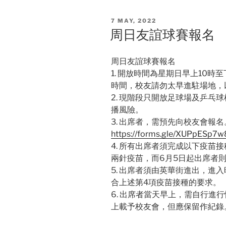
POSTED
7 MAY, 2022
ON
周日友誼球賽報名
周日友誼球賽報名
1. 開放時間為星期日早上10時
時間，校友請勿太早進駐場地，
2. 現階段只開放足球場及乒乓
播風險。
3. 出席者，需預先向校友會報名
https://forms.gle/XUPpESp
4. 所有出席者須完成以下疫苗接
兩針疫苗，而6月5日起出席者
5. 出席者須由英華街進出，進
合上述第4項疫苗接種的要求。
6. 出席者當天早上，需自行進
上載予校友會，但應保留作紀錄