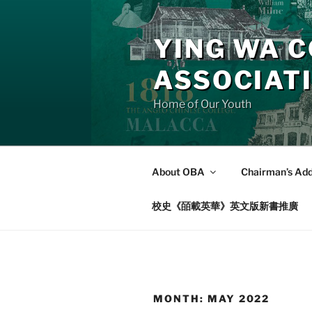
Skip
to
YING WA C
content
ASSOCIAT
Home of Our Youth
About OBA
Chairman’s Ad
校史《皕載英華》英文版新書推廣
MONTH:
MAY 2022