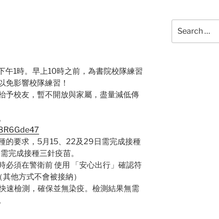
Search
for:
至下午1時。早上10時之前，為書院校隊練習
以免影響校隊練習！
球枱予校友，暫不開放與家屬，盡量減低傳
。
7w8R6Gde47
種的要求，5月15、22及29日需完成接種
則需完成接種三針疫苗。
入時必須在警衛前 使用 「安心出行」確認符
（其他方式不會被接納）
行快速檢測，確保並無染疫。檢測結果無需
。