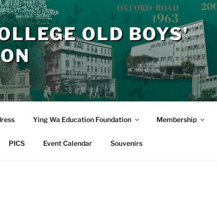
OLLEGE OLD BOYS'
ION
dress
Ying Wa Education Foundation
Membership
PICS
Event Calendar
Souvenirs