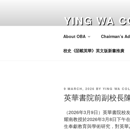
Skip
to
YING WA C
content
ASSOCIAT
About OBA
Chairman’s Ad
Home of Our Youth
校史《皕載英華》英文版新書推廣
POSTED
9 MARCH, 2026
BY
YING WA CO
ON
英華書院前副校長陳
（2026年3月9日）英華書院
耀南教授於2026年3月8日下
生奉獻教育與學術研究，對英華