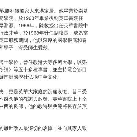
抗戰勝利後隨家人來港定居。他畢業於崇基
學院，於1963年畢業後到英華書院任
淵源。1966年，陳教授出任英華書院中
政才華，於1968年升任副校長，成為當
英華服務期間，他以深厚的國學根底和春
莘學子，深受師生愛戴。
博士學位，曾任教港大等多所大學，以榮
今讀》等五十多種專書，並主持電台節目
辦南洲國學社弘揚中華文化。
失，更是英華大家庭的沉痛哀慟。昔日受
不感念他的教誨與啟發。英華書院上下仝
中西的良師，他的教誨與典範將長存於英
的離世致以最深切的哀悼，並向其家人致