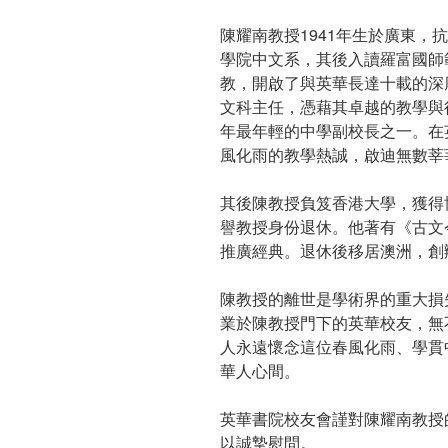
陳耀南教授1941年生於廣東，
學院中文系，其後入讀羅富國師範
教，開啟了與英華長達十載的深厚
文科主任，憑藉其卓越的教學與行
年最年輕的中學副校長之一。在
風化雨的教學熱誠，啟迪無數莘
其後陳教授負笈香港大學，獲得
譽教授身份退休。他著有《古文
推廣經典。退休後移居澳洲，創
陳教授的離世是學術界的重大損
業於陳教授門下的英華校友，無
人永遠懷念這位春風化雨、學貫
華人心間。
英華書院校友會謹對陳耀南教授
以誠摯慰問。