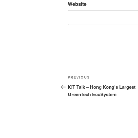
Website
Post
Previous
PREVIOUS
navigation
Post
ICT Talk – Hong Kong’s Largest
GreenTech EcoSystem