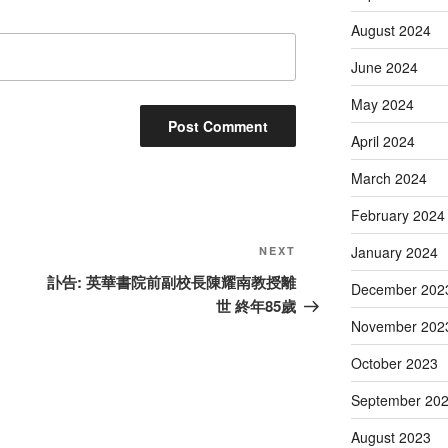
August 2024
June 2024
May 2024
April 2024
March 2024
February 2024
Next
January 2024
NEXT
Post
訃告: 英華書院前副校長陳耀南教授離
December 202
世 終年85歲
November 202
October 2023
September 20
August 2023