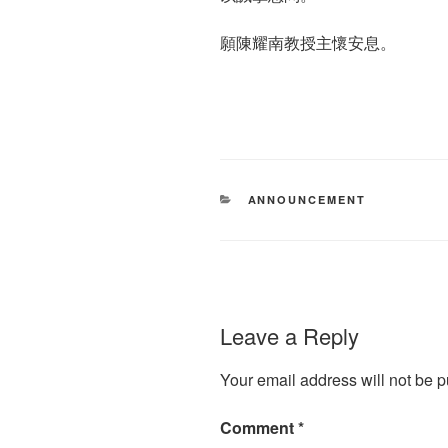
願陳耀南教授主懷安息。
CATEGORIES
ANNOUNCEMENT
Leave a Reply
Your email address will not be p
Comment
*