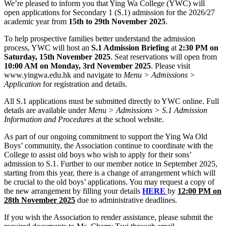
We’re pleased to inform you that Ying Wa College (YWC) will
open applications for Secondary 1 (S.1) admission for the 2026/27
academic year from
15th to 29th November 2025
.
To help prospective families better understand the admission
process, YWC will host an
S.1 Admission Briefing
at
2:30 PM on
Saturday, 15th November 2025
. Seat reservations will open from
10:00 AM on Monday, 3rd November 2025
. Please visit
www.yingwa.edu.hk and navigate to
Menu > Admissions >
Application
for registration and details.
All S.1 applications must be submitted directly to YWC online. Full
details are available under
Menu > Admissions > S.1 Admission
Information and Procedures
at the school website.
As part of our ongoing commitment to support the Ying Wa Old
Boys’ community, the Association continue to coordinate with the
College to assist old boys who wish to apply for their sons’
admission to S.1. Further to our member notice in September 2025,
starting from this year, there is a change of arrangement which will
be crucial to the old boys’ applications. You may request a copy of
the new arrangement by filling your details
HERE
by
12:00 PM on
28th November 2025
due to administrative deadlines.
If you wish the Association to render assistance, please submit the