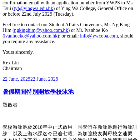
confirmation email with an application number from YWPS to Ms.
Tsui (
tyf@yingwa.edu.hk
) of Ying Wa College, General Office on
or before 22nd July 2025 (Tuesday).
Feel free to contact our Student Affairs Convenors, Mr. Ng King
Him (
ngkinghim@yahoo.com.hk
) or Mr. Ivanhoe Ko
(
ivanhoeko@yahoo.com.hk
); or email:
info@ywcoba.com
, should
you require any assistance.
Yours sincerely,
Rex Liu
Chairman
Posted
22 June, 2025
22 June, 2025
on
暑假期間特別開放學校泳池
敬啟者：
學校游泳池於2018年中正式啟用，同學們在新泳池進行游泳訓
練，以及上游水課迄今已逾七載。為加強校友與母校之連繫，