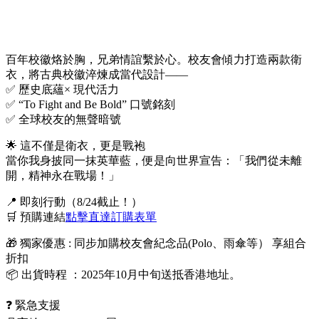
百年校徽烙於胸，兄弟情誼繫於心。校友會傾力打造兩款衛
衣，將古典校徽淬煉成當代設計——
✅ 歷史底蘊× 現代活力
✅ “To Fight and Be Bold” 口號銘刻
✅ 全球校友的無聲暗號
🌟 這不僅是衛衣，更是戰袍
當你我身披同一抹英華藍，便是向世界宣告：「我們從未離
開，精神永在戰場！」
📍 即刻行動（8/24截止！）
🛒 預購連結
點擊直達訂購表單
🎁 獨家優惠 : 同步加購校友會紀念品(Polo、雨傘等） 享組合
折扣
📦 出貨時程 ：2025年10月中旬送抵香港地址。
❓ 緊急支援