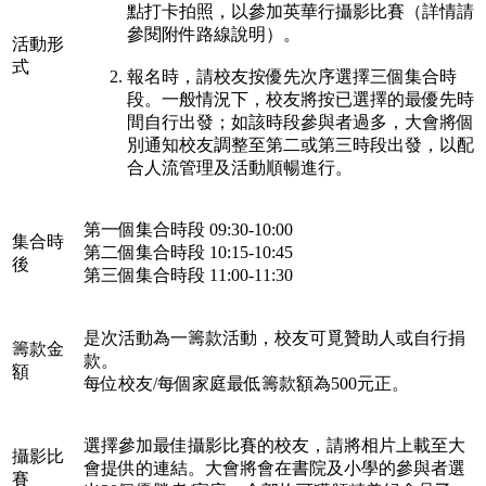
點打卡拍照，以參加英華行攝影比賽（詳情請
參閱附件路線說明）。
活動形
式
報名時，請校友按優先次序選擇三個集合時
段。一般情況下，校友將按已選擇的最優先時
間自行出發；如該時段參與者過多，大會將個
別通知校友調整至第二或第三時段出發，以配
合人流管理及活動順暢進行。
第一個集合時段 09:30-10:00
集合時
第二個集合時段 10:15-10:45
後
第三個集合時段 11:00-11:30
是次活動為一籌款活動，校友可覓贊助人或自行捐
籌款金
款。
額
每位校友/每個家庭最低籌款額為500元正。
選擇參加最佳攝影比賽的校友，請將相片上載至大
攝影比
會提供的連結。大會將會在書院及小學的參與者選
賽