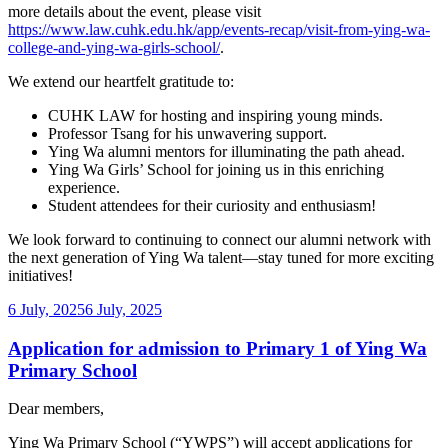
more details about the event, please visit
https://www.law.cuhk.edu.hk/app/events-recap/visit-from-ying-wa-
college-and-ying-wa-girls-school/
.
We extend our heartfelt gratitude to:
CUHK LAW for hosting and inspiring young minds.
Professor Tsang for his unwavering support.
Ying Wa alumni mentors for illuminating the path ahead.
Ying Wa Girls’ School for joining us in this enriching
experience.
Student attendees for their curiosity and enthusiasm!
We look forward to continuing to connect our alumni network with
the next generation of Ying Wa talent—stay tuned for more exciting
initiatives!
Posted
6 July, 2025
6 July, 2025
on
Application for admission to Primary 1 of Ying Wa
Primary School
Dear members,
Ying Wa Primary School (“YWPS”) will accept applications for