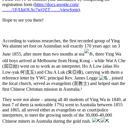
registration form (
https://docs.google.com/
……/1FAIpQLSc7wQZT……/viewform
).
Hope to see you there!
According to various researches, the first recorded group of Ying
Wa alumni set foot on Australian soil exactly 170 years ago: on 3
June 1855, after more than two months at sea
, three Ying Wa
old boys arrived at Melbourne from Hong Kong – while Wat A Che
(屈亞始) went on to work as an interpreter, Ho A Low (alias Ho
Low-yuk 何流玉) and Chu A Luk (朱亞祿), carrying with them a
reference letter by YWC principal Rev. James Legge
, joined
the local church, served as evangelists (宣教士) and helped start the
first Chinese Christian mission in Australia.¹
They were not alone – among all 40 students of Ying Wa in 1849, at
least 7 of them (a noticeable 17%) went to Australia between 1855
and 1865, all served either as evangelists or as court/police
interpreters, to meet the growing needs of the 30,000-40,000
Chinese miners in Australia during the gold rush.