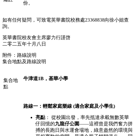
份。
如有任何疑問，可致電英華書院校務處23368838向徐小姐查
詢。
英華書院校友會主席廖力行謹啓
二零二五年十月八日
附件：路線說明
集合地點及路線說明
牛津道1B，基華小學
集合地
點
路線一：輕鬆家庭樂線 (適合家庭及小學生)
亮點
： 從校園出發，率先抵達承載無數英華
仔回憶的
九龍仔公園
——這裡曾是我們奮力拼
搏的長跑日與水運會場地，綠意盎然的環境與