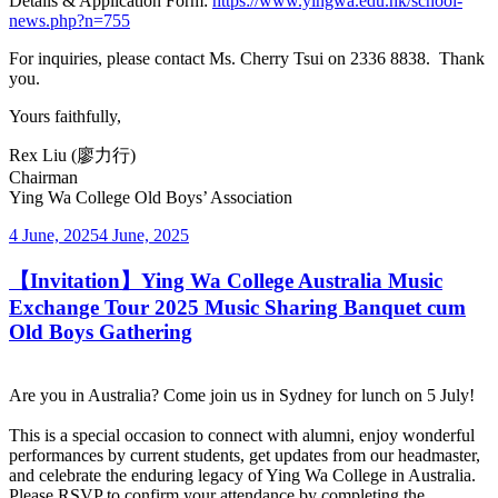
Details & Application Form:
https://www.yingwa.edu.hk/school-
news.php?n=755
For inquiries, please contact Ms. Cherry Tsui on 2336 8838. Thank
you.
Yours faithfully,
Rex Liu (廖力行)
Chairman
Ying Wa College Old Boys’ Association
Posted
4 June, 2025
4 June, 2025
on
【Invitation】Ying Wa College Australia Music
Exchange Tour 2025 Music Sharing Banquet cum
Old Boys Gathering
Are you in Australia? Come join us in Sydney for lunch on 5 July!
This is a special occasion to connect with alumni, enjoy wonderful
performances by current students, get updates from our headmaster,
and celebrate the enduring legacy of Ying Wa College in Australia.
Please RSVP to confirm your attendance by completing the