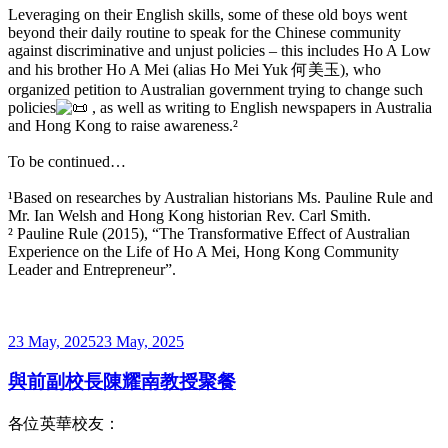
Leveraging on their English skills, some of these old boys went
beyond their daily routine to speak for the Chinese community
against discriminative and unjust policies – this includes Ho A Low
and his brother Ho A Mei (alias Ho Mei Yuk 何美玉), who
organized petition to Australian government trying to change such
policies
, as well as writing to English newspapers in Australia
and Hong Kong to raise awareness.²
To be continued…
¹Based on researches by Australian historians Ms. Pauline Rule and
Mr. Ian Welsh and Hong Kong historian Rev. Carl Smith.
² Pauline Rule (2015), “The Transformative Effect of Australian
Experience on the Life of Ho A Mei, Hong Kong Community
Leader and Entrepreneur”.
Posted
23 May, 2025
23 May, 2025
on
與前副校長陳耀南教授聚餐
各位英華校友：