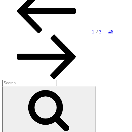
pagination
1
2
3
…
46
Search
for:
Search