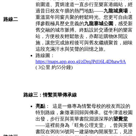
前圍道、賈炳達道一直步行至樂富港鐵站，經
過昔日校友午膳的熱門地點——
九龍城廣場
，
重溫當年同窗共聚的輕鬆時光。您更可自由選
路線二
擇參觀極具歷史意義的
九龍寨城公園
，感受新
舊交融的城市脈搏。終點設於交通便利的樂富
站，方便校友輕鬆散去，亦鄰近購物休閒設
施，讓您完成旅程後可與舊友繼續聚首，細味
這段充滿汗水與笑聲的回憶之旅。
路線圖：
https://maps.app.goo.gl/zDrqJPd16L4Dhaw9A
( 3公里 約55分鐘)
路線三：情繫英華傳承線
亮點
： 這是一條專為情繫母校的校友而設的
特別路線，象徵著回歸與傳承。從牛津道校園
出發，步行至與英華書院淵源深厚的
望覺堂
——這裡前身為「旺角公理支堂」，曾與英華
書院在弼街56號同一建築物內開展聖工，見證