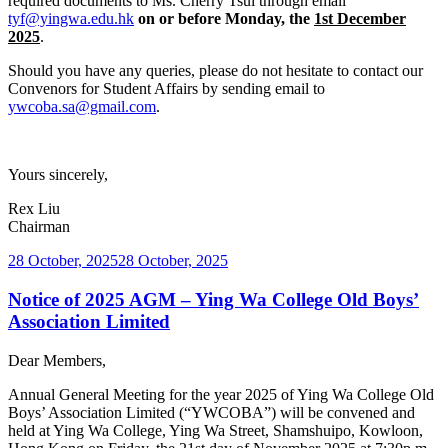
required documents to Ms. Cherry Tsui through email
tyf@yingwa.edu.hk
on or before Monday, the
1st December
2025
.
Should you have any queries, please do not hesitate to contact our
Convenors for Student Affairs by sending email to
ywcoba.sa@gmail.com
.
Yours sincerely,
Rex Liu
Chairman
Posted
28 October, 2025
28 October, 2025
on
Notice of 2025 AGM – Ying Wa College Old Boys’
Association Limited
Dear Members,
Annual General Meeting for the year 2025 of Ying Wa College Old
Boys’ Association Limited (“YWCOBA”) will be convened and
held at Ying Wa College, Ying Wa Street, Shamshuipo, Kowloon,