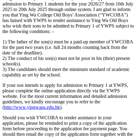
admission to Primary 1 students for the year 2026/27 from 16th July
2025 to 20th July 2025 through online system. I am glad to inform
you that Ying Wa College Old Boys’ Association (“YWCOBA”)
has liaised with YWPS to render assistance to Ying Wa Old Boys
who wish their sons to be admitted to Primary 1 of YWPS subject to
the following conditions: –
1) The father of the son(s) must be a paid-up member of YWCOBA
for the past two years (i.e. full 24 months counting back from the
date of the deadline).
2) The conduct of his son(s) must not be poor in his (their) present
school(s).
3) The candidates should meet the minimum standard of academic
capability as set by the school.
If your son intends to apply for admission to Primary 1 at YWPS,
please complete the online application directly via the YWPS
website. For the most current information and detailed admission
guidelines, we kindly encourage you to refer to the
(
http://www.yingwaps.edu.hk
).
Should you wish YWCOBA to render assistance in your
application, please be reminded to print a copy of the application
form before proceeding to the application fee payment page. You
should then email the copy of the application form together with the