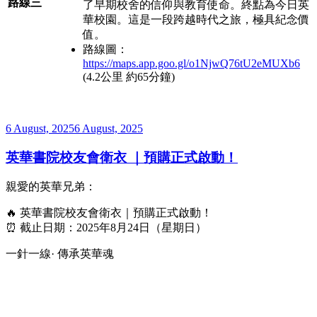
路線三
了早期校舍的信仰與教育使命。終點為今日英
華校園。這是一段跨越時代之旅，極具紀念價
值。
路線圖：
https://maps.app.goo.gl/o1NjwQ76tU2eMUXb6
(4.2公里 約65分鐘)
Posted
6 August, 2025
6 August, 2025
on
英華書院校友會衛衣 ｜預購正式啟動！
親愛的英華兄弟：
🔥 英華書院校友會衛衣｜預購正式啟動！
⏰ 截止日期：2025年8月24日（星期日）
一針一線· 傳承英華魂