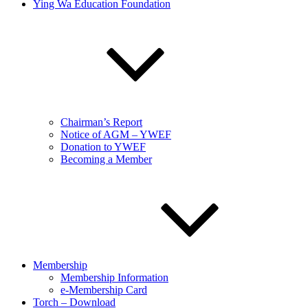
Ying Wa Education Foundation
Chairman’s Report
Notice of AGM – YWEF
Donation to YWEF
Becoming a Member
Membership
Membership Information
e-Membership Card
Torch – Download