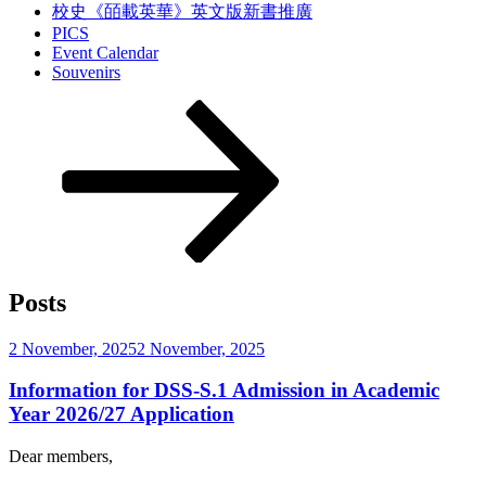
校史《皕載英華》英文版新書推廣
PICS
Event Calendar
Souvenirs
Scroll
down
to
content
Posts
Posted
2 November, 2025
2 November, 2025
on
Information for DSS-S.1 Admission in Academic
Year 2026/27 Application
Dear members,