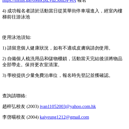
https://forms.gle/oM6cptLvuz5bnDPWA
報名
4) 成功報名者請於活動當日從英華街停車場進入，經室內樓
梯前往游泳池
使用泳池須知:
1) 請留意個人健康狀況，如有不適或皮膚病請勿使用。
2) 自備個人梳洗用品和儲物櫃鎖，活動當天完結後須將物品
全部帶走。保持更衣室清潔。
3) 學校提供少量免費泊車位，報名時先登記並獲確認。
查詢請聯絡:
趙梓弘校友 (2003)
ivan11052003@yahoo.com.hk
李啓暘校友 (2004)
kaiyeung1212@gmail.com