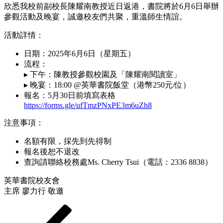
欣悉我校前副校長陳耀南教授近日返港，書院將於6月6日舉辦
參觀活動及晚宴，誠邀校友們共聚，重溫師生情誼。
活動詳情：
日期：2025年6月6日（星期五）
流程：
▸ 下午：陳教授參觀校園及「陳耀南閱讀室」
▸ 晚宴：18:00 @英華書院飯堂（港幣250元/位）
報名：5月30日前填寫表格
https://forms.gle/ufTmzPNxPE3m6uZh8
注意事項：
名額有限，採先到先得制
報名後恕不退改
查詢請聯絡校務處Ms. Cherry Tsui（電話：2336 8838）
英華書院校友會
主席 廖力行 敬邀
Posts
Previous
Page
Page
Page
Page
Next
page
page