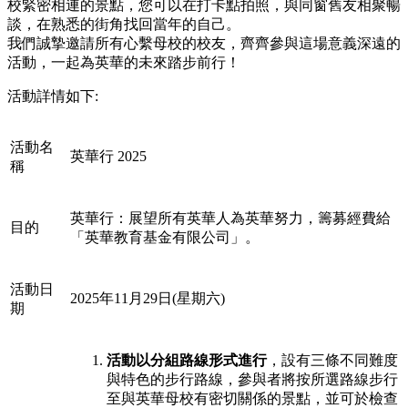
校緊密相連的景點，您可以在打卡點拍照，與同窗舊友相聚暢
談，在熟悉的街角找回當年的自己。
我們誠摯邀請所有心繫母校的校友，齊齊參與這場意義深遠的
活動，一起為英華的未來踏步前行！
活動詳情如下:
活動名
英華行 2025
稱
英華行：展望所有英華人為英華努力，籌募經費給
目的
「英華教育基金有限公司」。
活動日
2025年11月29日(星期六)
期
活動以分組路線形式進行
，設有三條不同難度
與特色的步行路線，參與者將按所選路線步行
至與英華母校有密切關係的景點，並可於檢查