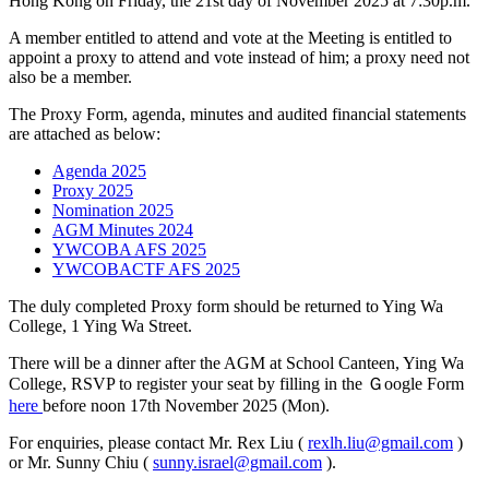
Hong Kong on Friday, the 21st day of November 2025 at 7:30p.m.
A member entitled to attend and vote at the Meeting is entitled to
appoint a proxy to attend and vote instead of him; a proxy need not
also be a member.
The Proxy Form, agenda, minutes and audited financial statements
are attached as below:
Agenda 2025
Proxy 2025
Nomination 2025
AGM Minutes 2024
YWCOBA AFS 2025
YWCOBACTF AFS 2025
The duly completed Proxy form should be returned to Ying Wa
College, 1 Ying Wa Street.
There will be a dinner after the AGM at School Canteen, Ying Wa
College, RSVP to register your seat by filling in the Ｇoogle Form
here
before noon 17th November 2025 (Mon).
For enquiries, please contact Mr. Rex Liu (
rexlh.liu@gmail.com
)
or Mr. Sunny Chiu (
sunny.israel@gmail.com
).