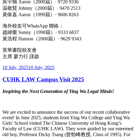
吳宇翰 Aaron（2000屆）· 9720 9336
温敬賢 Johnny（2000屆）· 9470 2513
黃偉嘉 Aaron（1999屆）· 9606 8263
海外校友可WhatsApp 聯絡：
趙緯樂 Sunny（1998屆）· 9333 6837
黃浩程 Hanson（2000屆）· 9629 9343
英華書院校友會
主席 廖力行 謹啟
Posted
10 July, 2025
10 July, 2025
on
CUHK LAW Campus Visit 2025
Inspiring the Next Generation of Ying Wa Legal Minds!
We are excited to announce the success of our recent collaborative
event! In June 2025, students from Ying Wa College and Ying Wa
Girls’ School visited The Chinese University of Hong Kong’s
Faculty of Law (CUHK LAW). They were guided by our esteemed
old boy, Professor Dicky Tsang (曾勁峰教授, Class of 1995). For