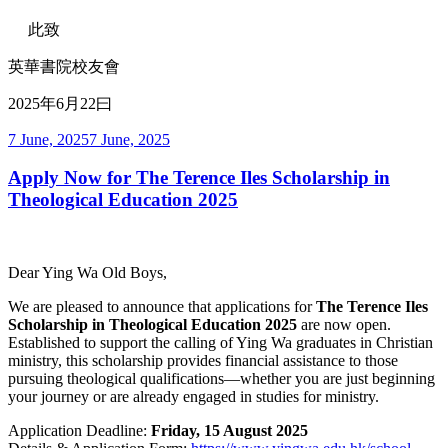
此致
英華書院校友會
2025年6月22曰
Posted
7 June, 2025
7 June, 2025
on
Apply Now for The Terence Iles Scholarship in
Theological Education 2025
Dear Ying Wa Old Boys,
We are pleased to announce that applications for
The Terence Iles
Scholarship in Theological Education 2025
are now open.
Established to support the calling of Ying Wa graduates in Christian
ministry, this scholarship provides financial assistance to those
pursuing theological qualifications—whether you are just beginning
your journey or are already engaged in studies for ministry.
Application Deadline:
Friday, 15 August 2025