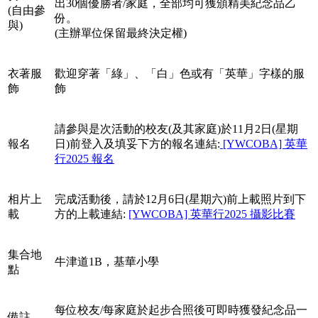
出30個優勝者/家庭，全部均可獲頒精美紀念品乙
(自由參
份。
與)
(主辦單位保留最終決定權)
衣著服
歡迎穿著「綠」、「白」色或有「英華」字樣的服
飾
飾
請參與是次活動的校友(及其家庭)於11月2日(星期
報名
日)前登入及填妥下方的報名連結:
[YWCOBA] 英華
行2025 報名
相片上
完成活動後，請於12月6日(星期六)前上載照片到下
載
方的上載連結:
[YWCOBA] 英華行2025 攝影比賽
集合地
牛津道1B，基華小學
點
每位校友/每家庭於起步合照後可即時獲發紀念品一
備註