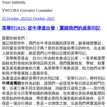
Yours faithfully,
YWCOBA Executive Committee
Posted
22 October, 2025
22 October, 2025
on
英華行2025: 從牛津道出發・重踏我們的成長印記
親愛的校友們：
還記得那些年，我們在牛津道校園的課室裡，聽著鐘聲響起，
與同窗並肩學習的日子嗎？那些在黑板前專注的時光、在走廊
上嬉笑的身影，都是我們心中難以忘懷的英華印記。
「英華教育基金」自2012年由校友會成立以來，一直承載著歷
屆校友對母校的深厚情誼與支持。我們匯聚校友、學校、校董
會及家長教師會的力量，為英華學子籌募資源，助力他們在學
術與才華發展路上盡展所長。
為重溫這份屬於英華仔的共同記憶，「英華行2025」將特別以
牛津道舊校
舍作為起點，讓我們一起從當年每日踏足的校門出
發，沿著三條不同主題的路線，回顧昔日成長之路——其中既
有漫步至今日英華校園的傳承路線，也有通往其他承載集體回
憶景點的特色路線，帶您重走那段充滿意義的成長旅程。這不
僅是一場步行籌款，更是一次情懷之旅。沿途我們將重溫與母