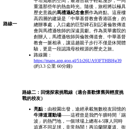
平坦寬敞的空間，最適合親子輕鬆漫步，一同
重溫那些年的熱血時光。隨後，旅程將以極具
歷史意義的
馬禮遜紀念會所
作為終點。這座樓
高四層的建築是「中華基督教會香港區會」的
路線一
總辦事處，入口處的巨型碑石刻記著倫敦傳道
會與馬禮遜牧師的深遠貢獻。作為英華書院的
創辦人，馬禮遜牧師與倫敦傳道會、中華基督
教會一脈相承，讓這趟親子步行不僅是休閒體
驗，更是一段認識母校根源的歷史之旅。
路線圖：
https://maps.app.goo.gl/51r26UA93FTHBHg39
(約3.3 公里 60分鐘)
路線二：回憶探索挑戰線（適合喜歡懷舊與輕度挑
戰的校友）
亮點
：由校園出發，途經承載無數校友回憶的
牛津道運動場
——這裡曾是我們午膳時間「踢
波」的熱門地，一個球場上總有4-5隊人同時
追逐不同足球，非常熱鬧！再沿蘭開夏道、衙